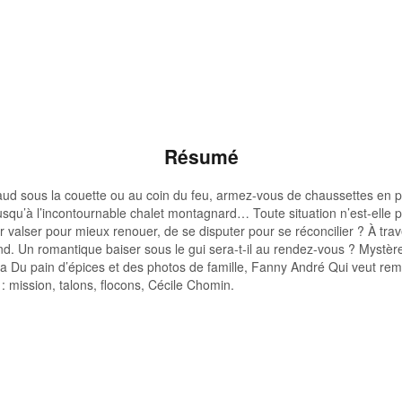
Résumé
haud sous la couette ou au coin du feu, armez-vous de chaussettes en p
squ’à l’incontournable chalet montagnard… Toute situation n’est-elle p
 valser pour mieux renouer, de se disputer pour se réconcilier ? À traver
tend. Un romantique baiser sous le gui sera-t-il au rendez-vous ? Myst
 Du pain d’épices et des photos de famille, Fanny André Qui veut remp
 mission, talons, flocons, Cécile Chomin.