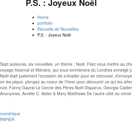
P.S. : Joyeux Noël
Home
portfolio
Recueils de Nouvelles
P.S. : Joyeux Noël
Sept auteures, six nouvelles, un thème : Noël. Filez vous mettre au c
voyage hivernal et littéraire, qui vous emmènera du Londres enneigé ju
Noël était justement l’occasion de s’évader pour se retrouver, d’envoyer
on les pique, plongez au coeur de l’hiver pour découvrir ce qui les at
noir, Fanny Gayral Le Cercle des Pères Noël Disparus, Georgia Caldera
Anonymes, Amélie C. Astier & Mary Matthews De l’autre côté du miroir :
numérique
PAPIER