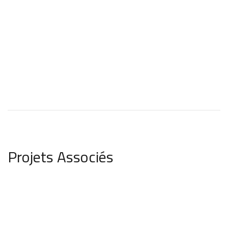
Projets Associés
Fucking Love – Tome 8 – For
Temptation
SÉRIES