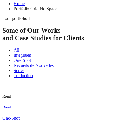
Home
Portfolio Grid No Space
[ our portfolio ]
Some of Our Works
and Case Studies for Clients
All
Intégrales
One-Shot
Recueils de Nouvelles
Séries
Traduction
Road
Road
One-Shot