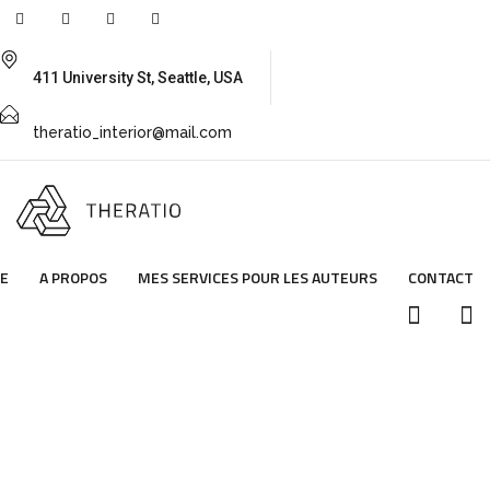
411 University St, Seattle, USA
theratio_interior@mail.com
E
A PROPOS
MES SERVICES POUR LES AUTEURS
CONTACT