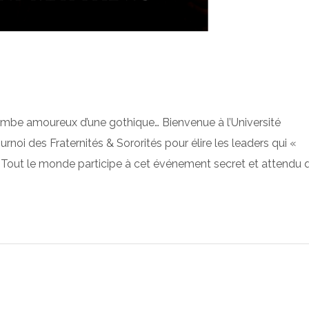
mbe amoureux d’une gothique… Bienvenue à l’Université
urnoi des Fraternités & Sororités pour élire les leaders qui «
 Tout le monde participe à cet événement secret et attendu q